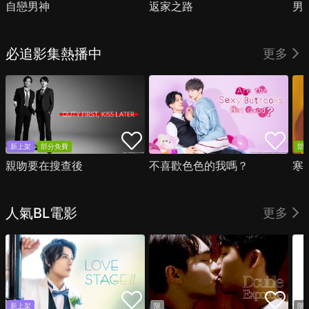
自戀男神
返家之路
男
必追影集熱播中
更多
新上架
部分免費
部
親吻要在搜查後
不喜歡色色的我嗎？
寒
人氣BL電影
更多
新上架
限
限