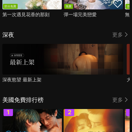
部分免費
免費
首
第一次遇見花香的那刻
彈一場完美戀愛
無
深夜
更多
深夜慾望 最新上架
大
美國免費排行榜
更多