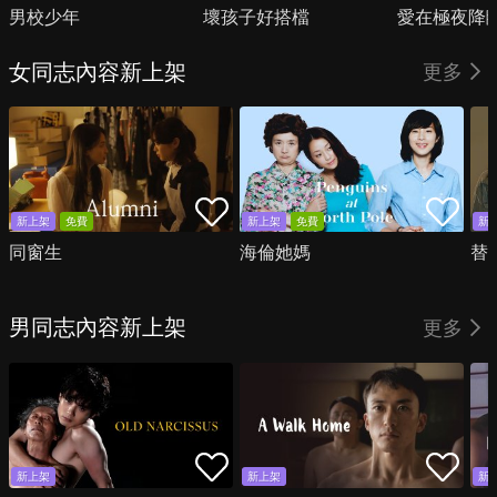
男校少年
壞孩子好搭檔
愛在極夜降
女同志內容新上架
更多
新上架
免費
新上架
免費
新
同窗生
海倫她媽
替
男同志內容新上架
更多
新上架
新上架
新