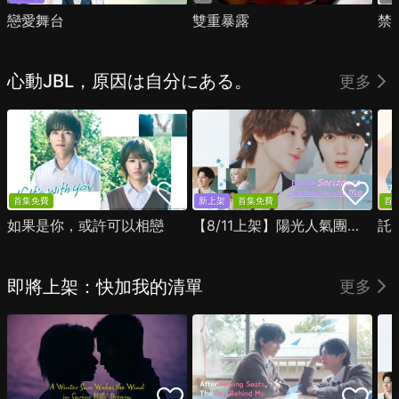
戀愛舞台
雙重暴露
禁
心動JBL，原因は自分にある。
更多
首集免費
新上架
首集免費
首
如果是你，或許可以相戀
【8/11上架】陽光人氣團中的芹澤，在我面前卻有點不對勁
託
即將上架：快加我的清單
更多