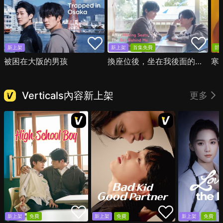
新上架
新上架
首集免費
部
被困在大阪的男孩
換座位後，坐在我後面的男生好像喜歡我
寒
Verticals內容新上架
更多
新上架
免費
新上架
免費
新上架
免費