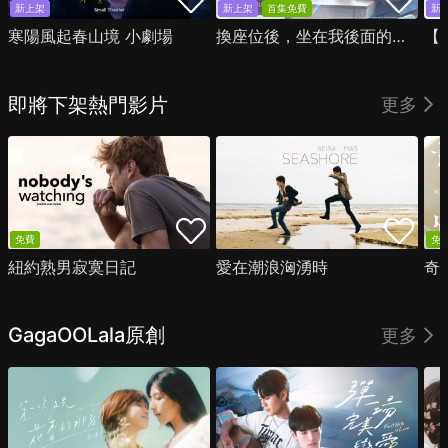
新上架
新上架
首集免費
新
寒陽風起春山境 小劇場
換座位後，坐在我後面的男生好像喜歡我
即將下架熱門影片
更多
免費
免
紐約熟男寂寞日記
愛在潮浪洶湧時
奇
GagaOOLala原創
更多