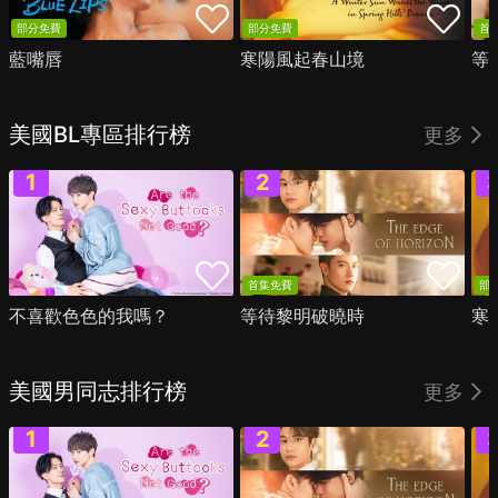
部分免費
部分免費
首
藍嘴唇
寒陽風起春山境
等
美國BL專區排行榜
更多
首集免費
部
不喜歡色色的我嗎？
等待黎明破曉時
寒
美國男同志排行榜
更多