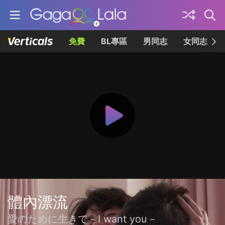
免費
BL專區
男同志
女同志
體內漂流
愛のために生きて－I want you－