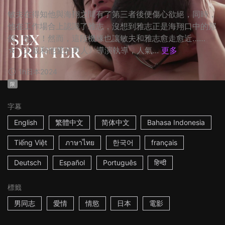
敏夫在得知他與海翔之間有了第三者後便傷心欲絕，同時，
他在工作場合上認識了雅志，沒想到雅志正是海翔口中的那
個「他」！然而，這段機緣也讓敏夫和雅志愈走愈近……
☆《父親和他愛的男人》導演執導，人氣...
更多
1h
日本
2024
限
字幕
English
繁體中文
简体中文
Bahasa Indonesia
Tiếng Việt
ภาษาไทย
한국어
français
Deutsch
Español
Português
हिन्दी
標籤
男同志
愛情
情慾
日本
電影