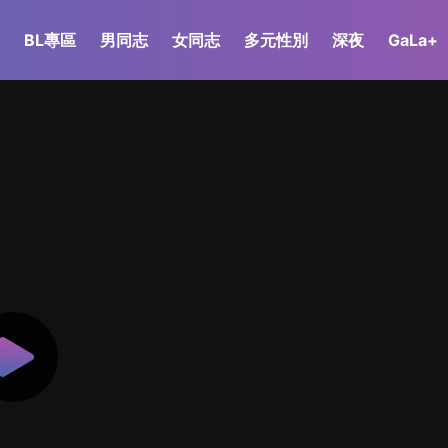
BL專區
男同志
女同志
多元性別
深夜
GaLa+