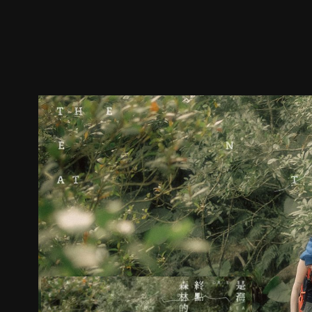
預告
劇照
推薦影片
劇情介紹