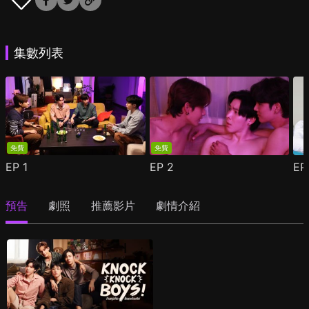
集數列表
免費
免費
EP
1
EP
2
E
預告
劇照
推薦影片
劇情介紹