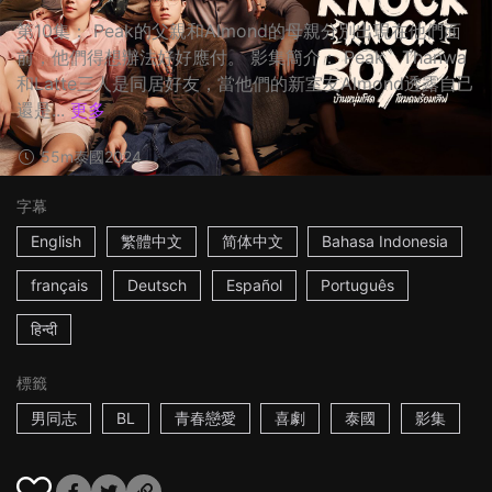
第10集： Peak的父親和Almond的母親分別出現在他們面
前，他們得想辦法好好應付。 影集簡介： Peak、Thanwa
和Latte三人是同居好友，當他們的新室友Almond透露自己
還是...
更多
55m
泰國
2024
字幕
English
繁體中文
简体中文
Bahasa Indonesia
français
Deutsch
Español
Português
हिन्दी
標籤
男同志
BL
青春戀愛
喜劇
泰國
影集