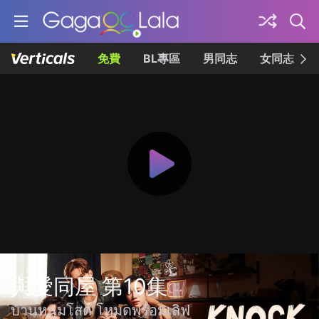
免費
BL專區
男同志
女同志
與愛同屋 第10集
บ้านหนุ่มโสด โหมดพร้อมเลิฟ