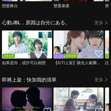
戀愛舞台
雙重暴露
禁
心動JBL，原因は自分にある。
更多
首集免費
新上架
首集免費
首
如果是你，或許可以相戀
【8/11上架】陽光人氣團中的芹澤，在我面前卻有點不對勁
託
即將上架：快加我的清單
更多