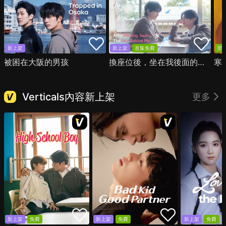
新上架
新上架
首集免費
部
被困在大阪的男孩
換座位後，坐在我後面的男生好像喜歡我
寒
Verticals內容新上架
更多
新上架
免費
新上架
免費
新上架
免費