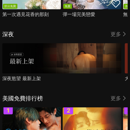
部分免費
免費
首
第一次遇見花香的那刻
彈一場完美戀愛
無
深夜
更多
深夜慾望 最新上架
大
美國免費排行榜
更多