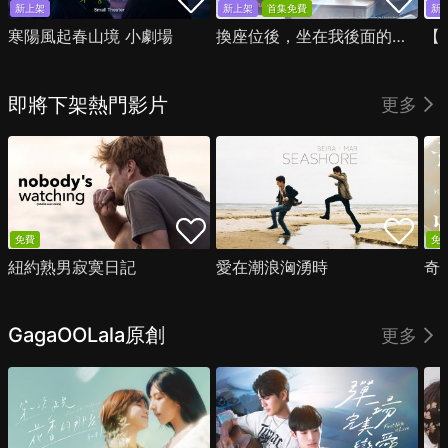
新上架
新上架
首集免費
新
寒陽風起春山境 小劇場
換座位後，坐在我後面的男生好像喜歡我
即將下架熱門影片
更多
免費
免
紐約熟男寂寞日記
愛在潮浪洶湧時
奇
GagaOOLala原創
更多