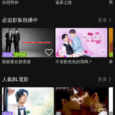
自戀男神
返家之路
男
必追影集熱播中
更多
新上架
部分免費
部
親吻要在搜查後
不喜歡色色的我嗎？
寒
人氣BL電影
更多
新上架
限
限