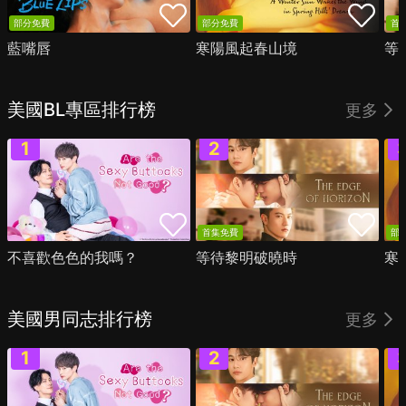
部分免費
部分免費
首
藍嘴唇
寒陽風起春山境
等
美國BL專區排行榜
更多
首集免費
部
不喜歡色色的我嗎？
等待黎明破曉時
寒
美國男同志排行榜
更多