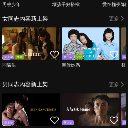
男校少年
壞孩子好搭檔
愛在極夜降
女同志內容新上架
更多
新上架
免費
新上架
免費
新
同窗生
海倫她媽
替
男同志內容新上架
更多
新上架
新上架
新