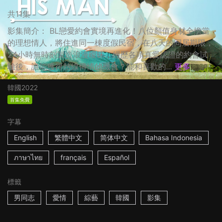
共11集
影集簡介： BL戀愛約會實境再進化！八位顏值身材全擔當
的理想情人，將住進同一棟度假民宿，在八天的同居期限，
24小時無時刻製造浪漫曖昧，經歷各項真愛認證的約會試
驗後，誰能獲得熱線傳情的機會？能和喜歡的...
更多
韓國
2022
首集免費
字幕
English
繁體中文
简体中文
Bahasa Indonesia
ภาษาไทย
français
Español
標籤
男同志
愛情
綜藝
韓國
影集