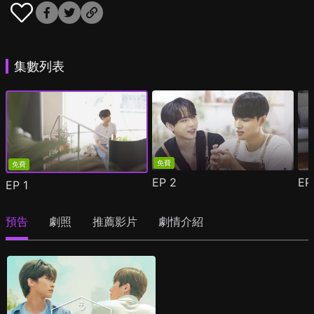
集數列表
免費
免費
EP
2
E
EP
1
預告
劇照
推薦影片
劇情介紹