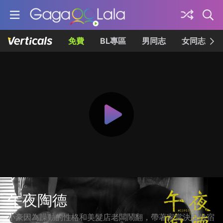
免費
BL專區
男同志
女同志
午夜陶德
小豪因為躁動的性格和美髮店老闆鬧翻，帶著家當決定借宿