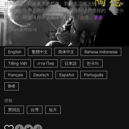
於陶德家。對於未來的想像、對於生活現況的不滿，他們決
定要做點什麼去對抗這個世界、去得到他們應得的，即使分
道揚鑣、即使過程中充滿掙扎。 ☆《台北...
更多
39m
臺灣
2018
字幕
English
繁體中文
简体中文
Bahasa Indonesia
Tiếng Việt
ภาษาไทย
日本語
한국어
français
Deutsch
Español
Português
हिन्दी
標籤
男同志
台灣
短片