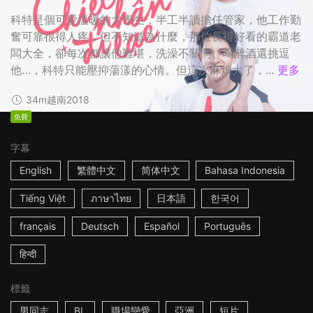
科特是個可愛溫暖的大學生，半工半讀擔任管家，他工作勤
奮可靠很得人疼，但不知道為什麼，那位長得好看的霸道老
闆大全，卻每次都讓他難堪，洗澡不關門、喝醉酒還挑逗
他…，科特只能壓抑蕩漾的心情。但這次麻煩大了，...
更多
34m
越南
2018
免費
字幕
English
繁體中文
简体中文
Bahasa Indonesia
Tiếng Việt
ภาษาไทย
日本語
한국어
français
Deutsch
Español
Português
हिन्दी
標籤
男同志
BL
職場戀愛
亞洲
短片