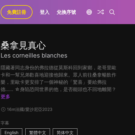
免費註冊
登入
兌換序號
桑拿見真心
Les corneilles blanches
隱藏著同志身份的弗拉德從莫斯科回到家鄉，老哥里歐
卡和一幫兄弟歡喜地迎接他歸來。眾人前往桑拿暢飲作
樂，里歐卡更安排了一個神秘的「驚喜」要給弗拉
德…… ☆身陷恐同世界的他，是否能頭也不回地離開？
更多
16m
法國/愛沙尼亞
2023
字幕
English
繁體中文
简体中文