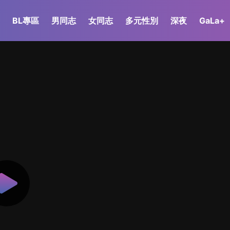
BL專區
男同志
女同志
多元性別
深夜
GaLa+