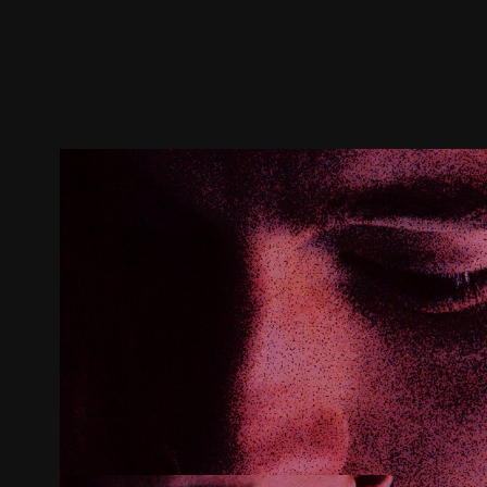
預告
劇照
推薦影片
劇情介紹