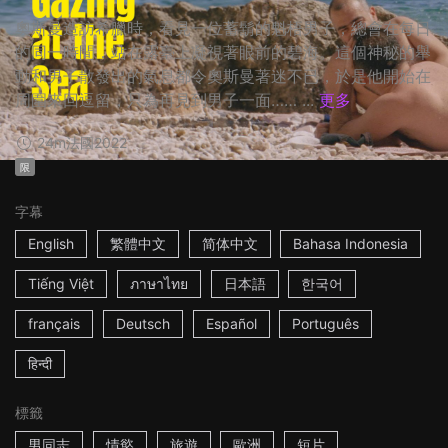
奧斯曼造訪希臘時，看見一位蓄鬍的魁梧男子，總會在每日
的同一時間，站在露臺上凝視著眼前的碧海。這個神秘的舉
動和男子散發出的氣息都令奧斯曼著迷不已，於是他開始在
周圍來回逗留，只為再見到男子一面…… ...
更多
24m
法國
2022
限
字幕
English
繁體中文
简体中文
Bahasa Indonesia
Tiếng Việt
ภาษาไทย
日本語
한국어
français
Deutsch
Español
Português
हिन्दी
標籤
男同志
情慾
旅遊
歐洲
短片