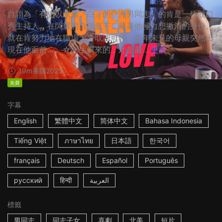
自詡為「有史以來最『白』的亞洲男同志」的肯是一位脫口
秀主持人，在閃耀的自信底下，藏著他極力想撇清的身份。
就在肯努力地在職場上爭取認可時，多年未見的母親突然出
現在他面前…… ☆與生俱來的，才是最...
更多
19m
美國
2023
免費
字幕
English
繁體中文
简体中文
Bahasa Indonesia
Tiếng Việt
ภาษาไทย
日本語
한국어
français
Deutsch
Español
Português
русский
हिन्दी
العربية
標籤
男同志
同志子女
喜劇
北美
短片