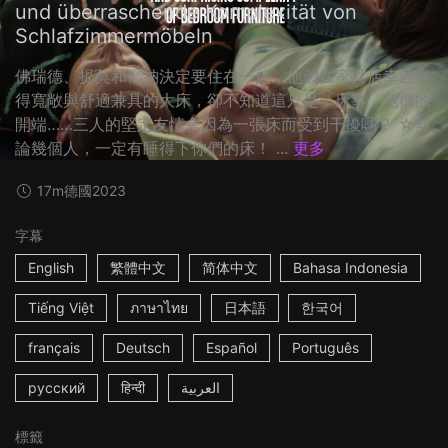
und überraschende Komplexität von
Schlafzimmermöbeln
佛瑞德、提莫和喬納決定要住在一起，他們在家具店幸運尋
得寬敞與舒適兼具的大床，卻不知道這只是「床事」危機的
開端……三人的堅定友情會因為一張床而受到干擾嗎？ ☆無
論幾個人，一定有睡得下你們的床！ ...
更多
17m
德國
2023
字幕
English
繁體中文
简体中文
Bahasa Indonesia
Tiếng Việt
ภาษาไทย
日本語
한국어
français
Deutsch
Español
Português
русский
हिन्दी
العربية
標籤