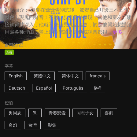
影集簡介： 步夏在爺爺告別式後，驚覺自己耳邊三不五時
就會出現鬼的聲音！不過，步夏意外發現，當他和室友江馳
接觸得越深入，他就不會聽見鬼話連篇，於是他開始想辦法
用盡各種理由，賴上這位無論是運動或課業都很...
更多
台灣
2023
免費
字幕
English
繁體中文
简体中文
français
Deutsch
Español
Português
हिन्दी
標籤
男同志
BL
青春戀愛
同志子女
喜劇
奇幻
台灣
影集