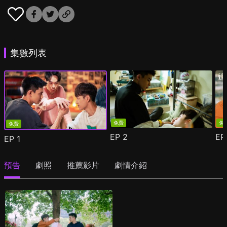
集數列表
免費
免
免費
EP
2
E
EP
1
預告
劇照
推薦影片
劇情介紹