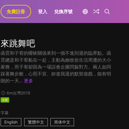
免費註冊
登入
兌換序號
來跳舞吧
函霓和子宥的曖昧關係來到一個不進則退的臨界點。函
霓總是和子宥黏在一起，主動為她收拾生活周遭的大小
家務，而子宥卻因為一場誤會企圖閃躲對方。兩人如同
踩著舞步般，心照不宣、妳進我退的默契遊戲，能有明
朗的一天...
更多
6m
台灣
2019
免費
字幕
English
繁體中文
简体中文