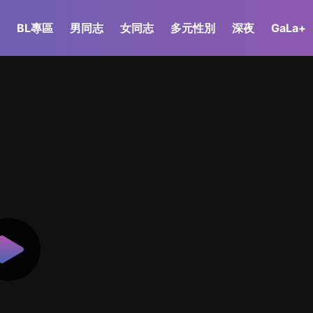
BL專區
男同志
女同志
多元性別
深夜
GaLa+