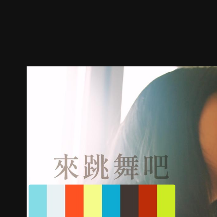
預告
劇照
推薦影片
劇情介紹