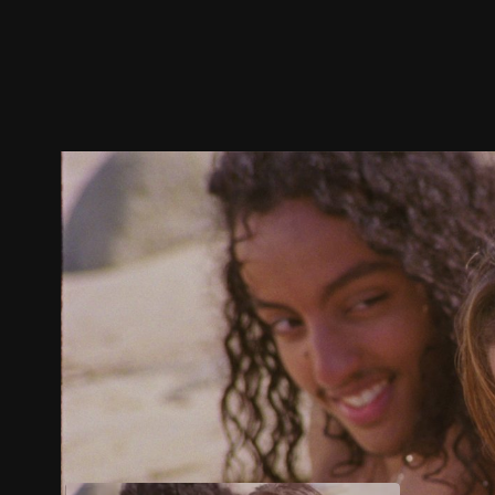
預告
劇照
推薦影片
劇情介紹