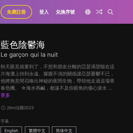
免費註冊
登入
兌換序號
藍色陰鬱海
Le garçon qui la nuit
秋天眼見就要到了，不想和朋友分離的亞瑟渴望能在這
片海灘上待到永遠。朦朧不清的關係讓亞瑟憂鬱不已，
他將無意間召喚出神秘的夜間生物，帶領他走過這場青
春危機。 ☆海水再鹹，都遠不及你眼角的傷心淚水 ...
更多
26m
法國
2023
字幕
English
繁體中文
简体中文