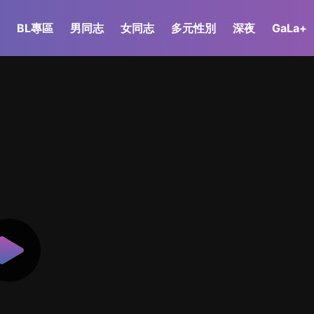
BL專區
男同志
女同志
多元性別
深夜
GaLa+