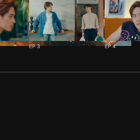
EP
3
EP
4