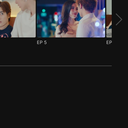
EP
5
EP
6