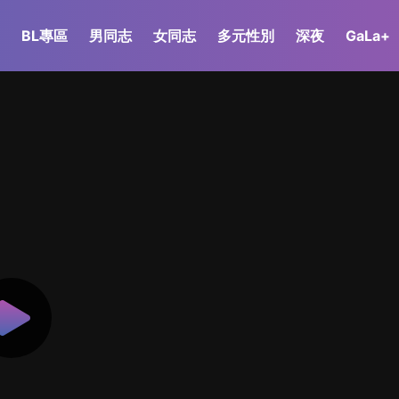
BL專區
男同志
女同志
多元性別
深夜
GaLa+