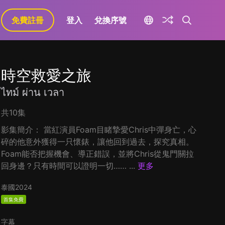
免費註冊
登入
兌換序號
時空救愛之旅
ไทม์ ผ่าน เวลา
共10集
影集簡介： 當紅演員Foam目睹摯愛Chris中彈身亡，心
碎的他意外獲得一只懷錶，讓他回到過去，探究真相。
Foam能否把握機會、導正錯誤，並將Chris從鬼門關拉
回身邊？只有時間可以證明一切…… ...
更多
泰國
2024
首集免費
字幕