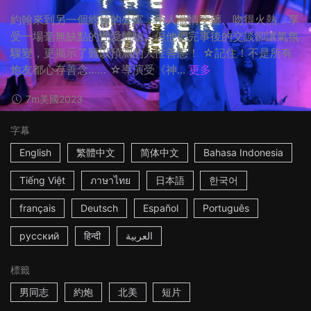
約翰來到另一個約翰的公寓，兩人激情交纏、吻得火熱，享
受一場毫無缺點的性愛體驗。但他們完事後的交談卻讓氣氛
驟變，更揭示了難以預測的人性善惡！ ☆記住！不是所有
炮友都心存善念…… ☆導演受《神...
更多
7m
美國
2023
字幕
English
繁體中文
简体中文
Bahasa Indonesia
Tiếng Việt
ภาษาไทย
日本語
한국어
français
Deutsch
Español
Português
русский
हिन्दी
العربية
標籤
男同志
約炮
北美
短片