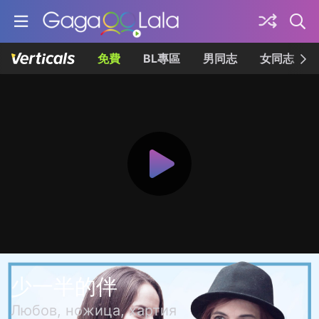
免費
BL專區
男同志
女同志
少一半的伴
Любов, ножица, хартия