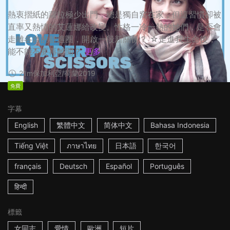
熱衷摺紙的蘿拉極少出門，總是獨自窩在家，但這習慣卻被
直率又熱情的艾蓮娜給改變。性格一冷一熱的她們，是否會
走離各自的舒適圈，開啟一段新關係？ ☆走進我生命後，
能不能不要再離開？
更多
21m
保加利亞/荷蘭
2019
免費
字幕
English
繁體中文
简体中文
Bahasa Indonesia
Tiếng Việt
ภาษาไทย
日本語
한국어
français
Deutsch
Español
Português
हिन्दी
標籤
女同志
愛情
歐洲
短片