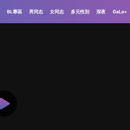
BL專區
男同志
女同志
多元性別
深夜
GaLa+