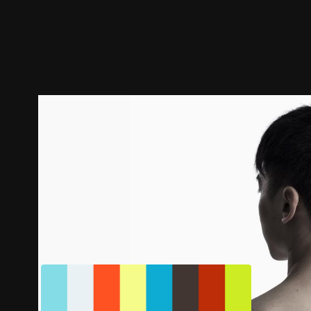
預告
劇照
推薦影片
劇情介紹