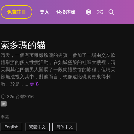
免費註冊
登入
兌換序號
索多瑪的貓
晴天，一個有著稚嫩臉龐的男孩，參加了一場由交友軟
體舉辦的多人性愛活動，在如城堡般的社區大樓裡，晴
天與其他四個男人開展了一段肉體歡愉的旅程，但晴天
卻無法投入其中，對他而言，想像遠比現實更來得刺
激。於是，...
更多
32m
台灣
2016
限
字幕
English
繁體中文
简体中文