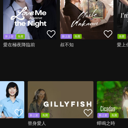
新上架
免費
新上架
免費
免費
愛在極夜降臨前
叔不知
愛上
新上架
免費
新上架
免費
替身愛人
蟬鳴之時