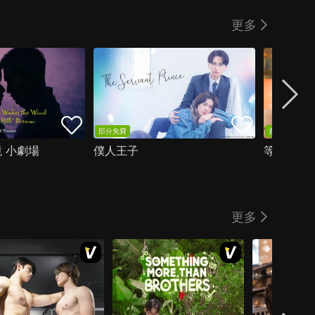
更多
部分免費
首集免費
 小劇場
僕人王子
等待黎明
更多