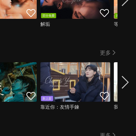
部分免費
首集免費
解垢
等待黎明
更多
新上架
靠近你：友情手鍊
我那倒霉
更多