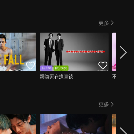
更多
新上架
部分免費
親吻要在搜查後
不喜歡色
更多