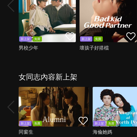
新上架
免費
新上架
免費
男校少年
壞孩子好搭檔
女同志內容新上架
新上架
免費
新上架
免費
同窗生
海倫她媽