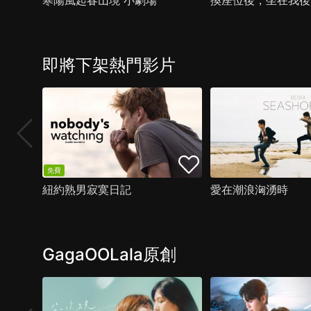
寒陽風起春山境 小劇場
即將下架熱門影片
免費
紐約熟男寂寞日記
愛在潮浪洶湧時
GagaOOLala原創