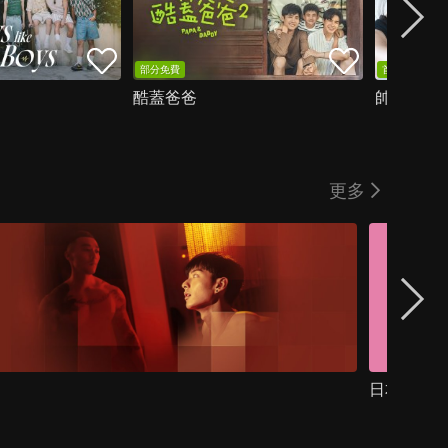
部分免費
首集免費
酷蓋爸爸
帥T空姐
更多
日本粉紅