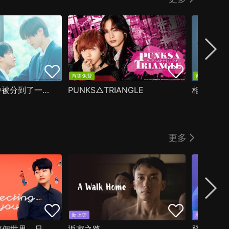
首集免費
首集免費
我在學校旅行中被分到了一個糟糕的小組
PUNKS△TRIANGLE
相遇驟雨
更多
新上架
新上架
限