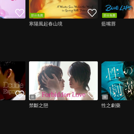
部分免費
部分免費
寒陽風起春山境
藍嘴唇
限
限
禁斷之戀
性之劇藥