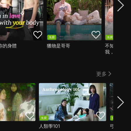
免費
免費
你的身體
獵物是哥哥
不知道自己
我，和教會
你。
更多
免費
免費
人類學101
弓蕉園的