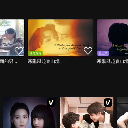
部分免費
新上架
換座位後，坐在我後面的男生好像喜歡我
寒陽風起春山境
寒陽風起春山境