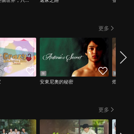
【8/14上架】整個世界，只有你連上了我
返家之路
登入你的
更多
限
限
家
安東尼奧的秘密
燈塔裡的
更多