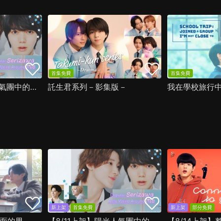
首集免費
首集免費
【8/11上架】陽光人氣團中的芹澤，在我面前卻有點不對勁
託生君系列－影集版－
新上架
首集免費
新上架
部分免費