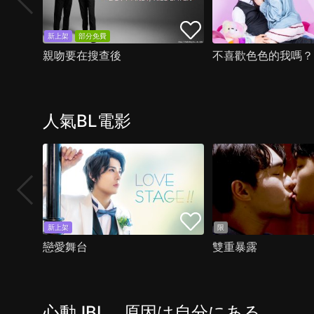
新上架
部分免費
親吻要在搜查後
不喜歡色色的我嗎？
人氣BL電影
新上架
限
戀愛舞台
雙重暴露
心動JBL，原因は自分にある。