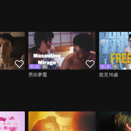
新上架
限
新上架
限
男街夢魘
慾見16歲