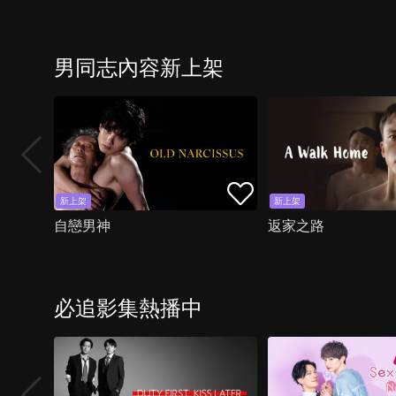
男同志內容新上架
新上架
新上架
自戀男神
返家之路
必追影集熱播中