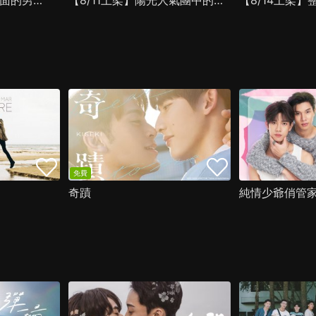
換座位後，坐在我後面的男生好像喜歡我
【8/11上架】陽光人氣團中的芹澤，在我面前卻有點不對勁
免費
奇蹟
純情少爺俏管