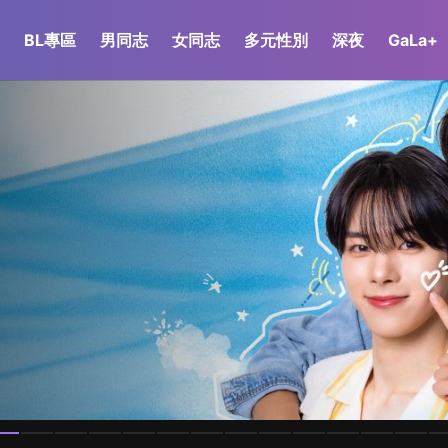
BL專區
男同志
女同志
多元性別
深夜
GaLa+