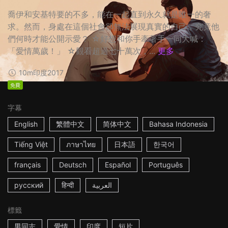
喬伊和安基特要的不多，能在一起直到永久就是唯一的奢
求。然而，身處在這個社會卻無法展現真實的自己，究竟他
們何時才能公開示愛？ ☆好想和你手牽著手一同大喊：
「愛情萬歲！」 ☆觀看超過七十萬次，...
更多
10m
印度
2017
免費
字幕
English
繁體中文
简体中文
Bahasa Indonesia
Tiếng Việt
ภาษาไทย
日本語
한국어
français
Deutsch
Español
Português
русский
हिन्दी
العربية
標籤
男同志
愛情
印度
短片