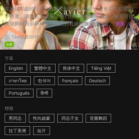
在發現11歲的兒子札維耶受到男孩吸引後，爸爸尼可拉斯給
予尊重、讓他正常成長，他們對音樂的共同熱情，使尼可拉
斯能夠輕而易舉地宣告自己對札維耶無條件的愛。
更多
13m
巴西
2016
免費
字幕
English
繁體中文
简体中文
Tiếng Việt
ภาษาไทย
한국어
français
Deutsch
Português
हिन्दी
標籤
男同志
性向啟蒙
同志子女
音樂舞蹈
拉丁美洲
短片