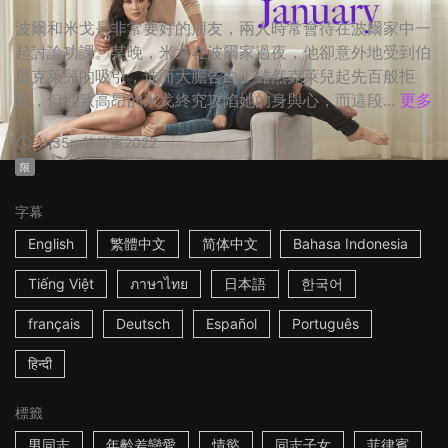
波爾和米戈是非常要好的朋友，兩人時常會待在波爾家中一
起討論功課。某晚，米戈在波爾家過夜，他卻意外地受到伯
母克萊兒的吸引，進而大膽告白！雖然克萊兒起先百般拒
絕，但性致高昂的米戈終究攻陷她的身與心，而這段...
更多
1h35m
菲律賓
2022
限
字幕
English
繁體中文
简体中文
Bahasa Indonesia
Tiếng Việt
ภาษาไทย
日本語
한국어
français
Deutsch
Español
Português
हिन्दी
標籤
男同志
年齡差戀愛
情慾
同志子女
菲律賓