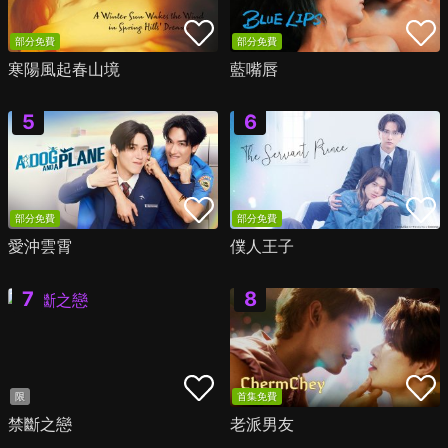
部分免費
部分免費
寒陽風起春山境
藍嘴唇
部分免費
部分免費
愛沖雲霄
僕人王子
限
首集免費
禁斷之戀
老派男友