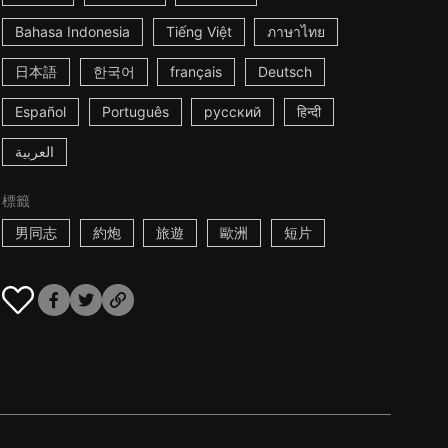
Bahasa Indonesia
Tiếng Việt
ภาษาไทย
日本語
한국어
français
Deutsch
Español
Português
русский
हिन्दी
العربية
標籤
男同志
約炮
旅遊
歐洲
短片