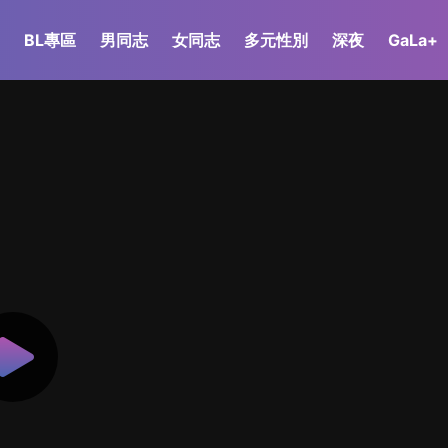
BL專區
男同志
女同志
多元性別
深夜
GaLa+