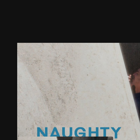
預告
劇照
推薦影片
劇情介紹