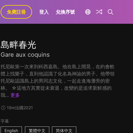
免費註冊
登入
兌換序號
島畔春光
Gare aux coquins
托尼歐第一次來到科西嘉島。他在島上閒晃，在約會軟
體上找樂子，直到他認識了化名為神諭的男子。他帶領
托尼歐認識島上的男同志文化，一起走進海灘旁的密
林。 ☆這地方其實從未衰退，改變的是追求新鮮感的
我...
更多
19m
法國
2021
字幕
English
繁體中文
简体中文