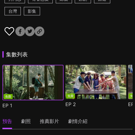
台灣
影集
集數列表
免費
免
免費
EP
2
E
EP
1
預告
劇照
推薦影片
劇情介紹