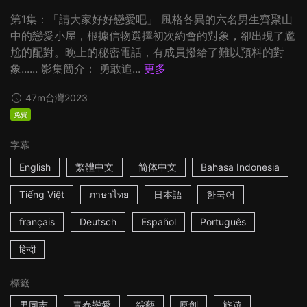
第1集：「請大家好好戀愛吧」 風格各異的六名男生齊聚山
中的戀愛小屋，根據信物選擇初次約會的對象，卻出現了尷
尬的配對。晚上的秘密電話，有成員撥給了難以預料的對
象...... 影集簡介： 勇敢追...
更多
47m
台灣
2023
免費
字幕
English
繁體中文
简体中文
Bahasa Indonesia
Tiếng Việt
ภาษาไทย
日本語
한국어
français
Deutsch
Español
Português
हिन्दी
標籤
男同志
青春戀愛
綜藝
原創
旅遊