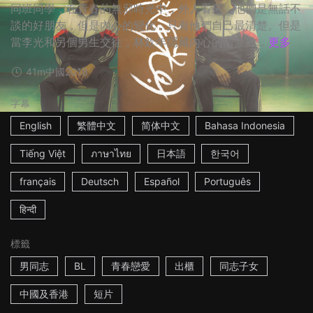
同班同學，在青春的無邪時光中，外人看來，他們是無話不
談的好朋友，但是內心的變化，只有他們自己最清楚。但是
當李光和另個男生交往，林欽年隱藏內心的情愛雖...
更多
41m
中國
2018
字幕
English
繁體中文
简体中文
Bahasa Indonesia
Tiếng Việt
ภาษาไทย
日本語
한국어
français
Deutsch
Español
Português
हिन्दी
標籤
男同志
BL
青春戀愛
出櫃
同志子女
中國及香港
短片