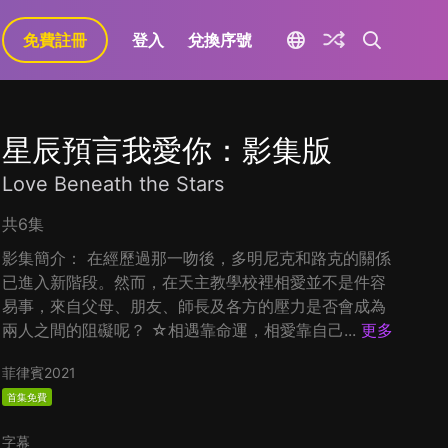
免費註冊
登入
兌換序號
星辰預言我愛你：影集版
Love Beneath the Stars
共6集
影集簡介： 在經歷過那一吻後，多明尼克和路克的關係
已進入新階段。然而，在天主教學校裡相愛並不是件容
易事，來自父母、朋友、師長及各方的壓力是否會成為
兩人之間的阻礙呢？ ☆相遇靠命運，相愛靠自己...
更多
菲律賓
2021
首集免費
字幕