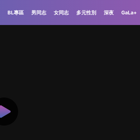
BL專區
男同志
女同志
多元性別
深夜
GaLa+