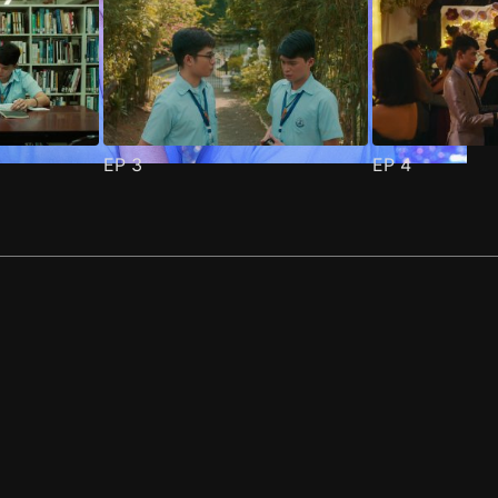
EP
3
EP
4