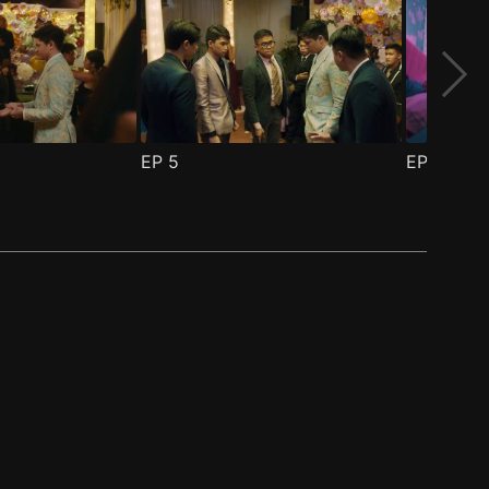
EP
5
EP
6