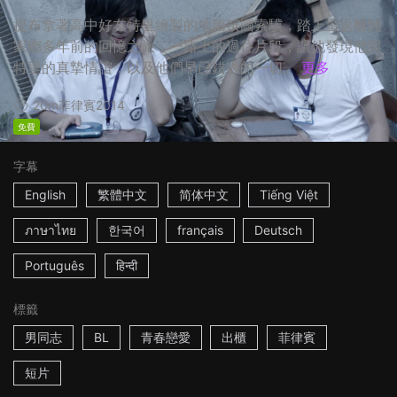
提布拿著高中好友特里繪製的地圖按圖索驥，踏上重返離開
家鄉多年前的回憶之旅，一路上的過往片段，讓他發現他與
特里的真摯情誼，以及他們早已錯過的一切。
更多
20m
菲律賓
2014
免費
字幕
English
繁體中文
简体中文
Tiếng Việt
ภาษาไทย
한국어
français
Deutsch
Português
हिन्दी
標籤
男同志
BL
青春戀愛
出櫃
菲律賓
短片