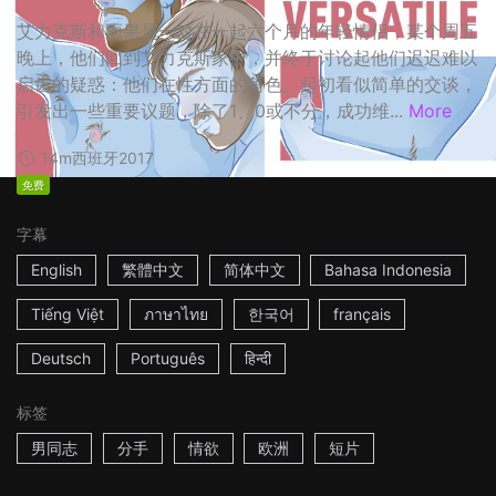
艾力克斯和雨果是一对在一起六个月的年轻情侣，某个周五
晚上，他们回到艾力克斯家中，并终于讨论起他们迟迟难以
启齿的疑惑：他们在性方面的角色。起初看似简单的交谈，
引发出一些重要议题，除了1、0或不分，成功维...
More
14m
西班牙
2017
免费
字幕
English
繁體中文
简体中文
Bahasa Indonesia
Tiếng Việt
ภาษาไทย
한국어
français
Deutsch
Português
हिन्दी
标签
男同志
分手
情欲
欧洲
短片