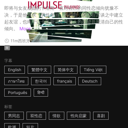
即将与女友成婚的卡洛斯一直对自己的同性恋倾向犹豫不
决，于是他寻求「男性伴游」的协助，两人在言谈之中建立
起友谊，也终于让卡洛斯满足对男人的欲望并厘清自己的性
倾向。
More
11m
西班牙
2009
限
字幕
English
繁體中文
简体中文
Tiếng Việt
ภาษาไทย
한국어
français
Deutsch
Português
हिन्दी
标签
男同志
双性恋
情欲
性向启蒙
喜剧
欧洲
短片