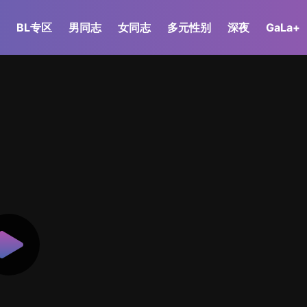
BL专区
男同志
女同志
多元性别
深夜
GaLa+