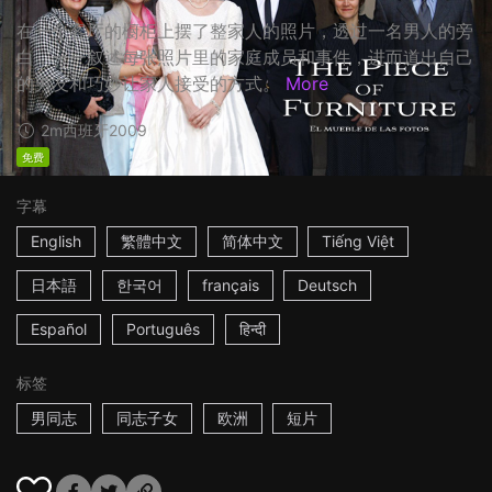
在一个客厅的橱柜上摆了整家人的照片，透过一名男人的旁
白，一一叙述每张照片里的家庭成员和事件，进而道出自己
的男友和巧妙让家人接受的方式。
More
2m
西班牙
2009
免费
字幕
English
繁體中文
简体中文
Tiếng Việt
日本語
한국어
français
Deutsch
Español
Português
हिन्दी
标签
男同志
同志子女
欧洲
短片