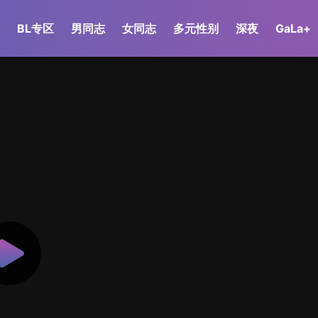
BL专区
男同志
女同志
多元性别
深夜
GaLa+