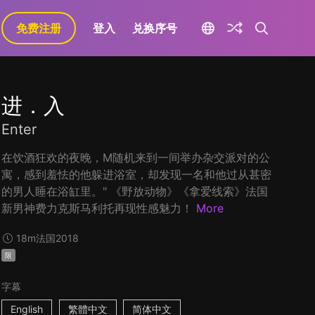
免费注册
登入
兑换序号
进．入
Enter
在饮酒狂欢的夜晚，M随机来到一间举办杂交派对的公
寓，感到羞怯的他躲进浴室，却发现一名和他过从甚密
的男人睡在浴缸里。" 《野放动物》《拿爱线索》法国
新男神费力克斯马利托再现性感魅力！
More
18m
法国
2018
限
字幕
English
繁體中文
简体中文