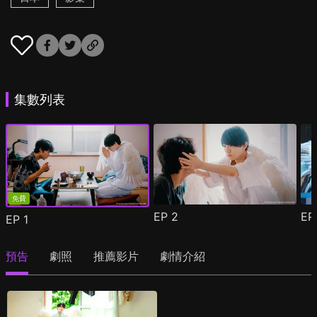
集數列表
免費
EP
2
E
EP
1
預告
劇照
推薦影片
劇情介紹