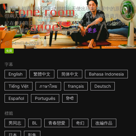
第1集：初遇 幸紀和天使想找出天使出現在他家中的原因，
但兩人卻百思不得其解。 影集簡介： 曾有過荒唐歲月的幸
紀在便利商店上大夜班，某次工作時，他與客人起肢體衝
突，在彌留之際竟然看見天使降臨！...
更多
24m
日本
2023
免費
字幕
English
繁體中文
简体中文
Bahasa Indonesia
Tiếng Việt
ภาษาไทย
français
Deutsch
Español
Português
हिन्दी
標籤
男同志
BL
青春戀愛
奇幻
改編作品
日本
影集