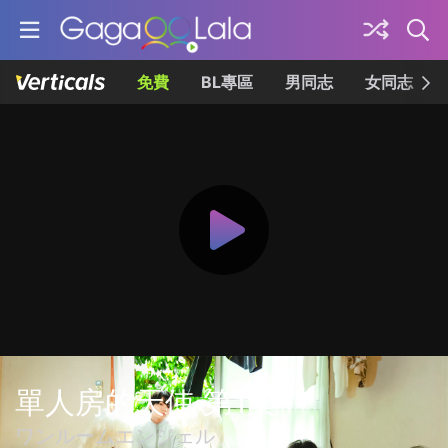
免費
BL專區
男同志
女同志
單人房的天使 第1集
ワンルームエンジェル