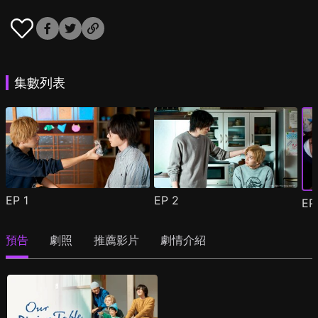
集數列表
EP
1
EP
2
E
預告
劇照
推薦影片
劇情介紹