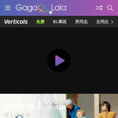
免費
BL專區
男同志
女同志
我們的餐桌 第3集
僕らの食卓