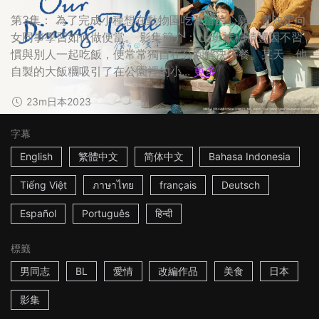
第3集： 為了完成小種想在動物園吃便當的心願，豐決定向
女同事學習如何做便當。 影集簡介： 上班族穗積豐因不習
慣與別人一起吃飯，便常常獨自在公園解決午餐。某天，他
自製的大飯糰吸引了在公園裡的小...
更多
23m
日本
2023
字幕
English
繁體中文
简体中文
Bahasa Indonesia
Tiếng Việt
ภาษาไทย
français
Deutsch
Español
Português
हिन्दी
標籤
男同志
BL
愛情
改編作品
美食
日本
影集