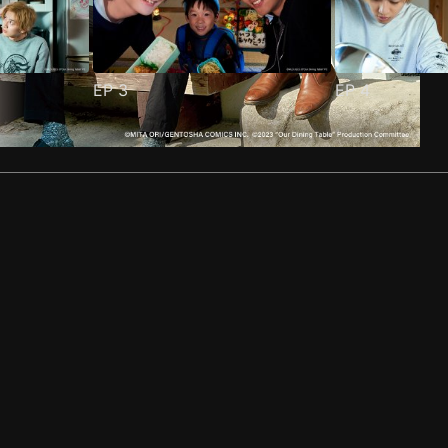
EP
3
EP
4