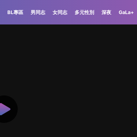
BL專區
男同志
女同志
多元性別
深夜
GaLa+