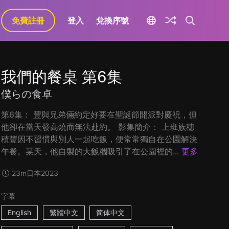
免費註冊
登入
兌換序號
我們的餐桌 第6集
僕らの食卓
第6集： 豐與兄弟倆約定好要在聖誕節開派對慶祝，但
他卻在當天發高燒而無法赴約。 影集簡介： 上班族穗
積豐因不習慣與別人一起吃飯，便常常獨自在公園解決
午餐。某天，他自製的大飯糰吸引了在公園裡的...
更多
23m
日本
2023
字幕
English
繁體中文
简体中文