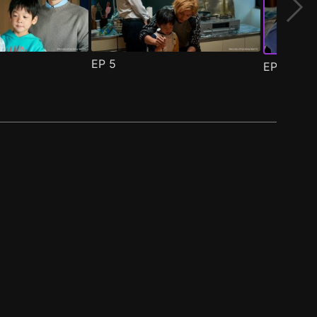
EP
5
EP
6