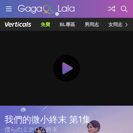
免費
BL專區
男同志
女同志
我們的微小終末 第1集
僕らのミクロな終末