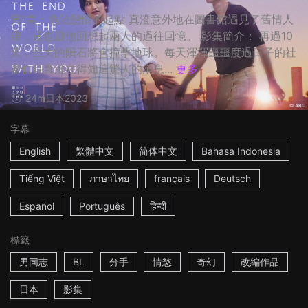
第1集：危險戀情的起點 真澄意外地在圖書館遇見了舊情人
律，這也讓他回想起兩人的過往回憶。 影集簡介： 再過10
天，巨大的隕石將會撞擊地球。每天渾渾噩噩度過日子的社
畜仁科真澄在得知這驚人的消息...
更多
24m
日本
2023
字幕
English
繁體中文
简体中文
Bahasa Indonesia
Tiếng Việt
ภาษาไทย
français
Deutsch
Español
Português
हिन्दी
標籤
男同志
BL
分手
情慾
奇幻
改編作品
日本
影集