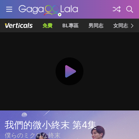
免費
BL專區
男同志
女同志
我們的微小終末 第4集
僕らのミクロな終末