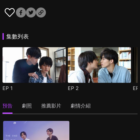
集數列表
EP
1
EP
2
E
預告
劇照
推薦影片
劇情介紹