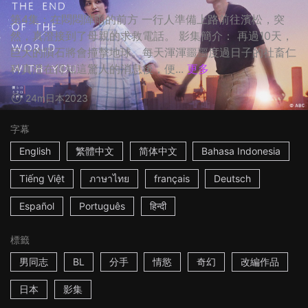
第4集：在悶悶陣雨的前方 一行人準備上路前往濱松，突
然，真澄接到了母親的求救電話。 影集簡介： 再過10天，
巨大的隕石將會撞擊地球。每天渾渾噩噩度過日子的社畜仁
科真澄在得知這驚人的消息後，便...
更多
24m
日本
2023
字幕
English
繁體中文
简体中文
Bahasa Indonesia
Tiếng Việt
ภาษาไทย
français
Deutsch
Español
Português
हिन्दी
標籤
男同志
BL
分手
情慾
奇幻
改編作品
日本
影集