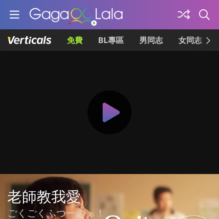
免費
BL專區
男同志
女同志
老師教我愛
ごくごくふつーのっ！