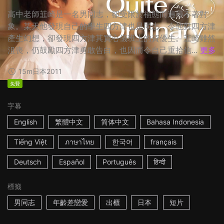
高中老師韮崎是一名男同志，卻受限於福態而遍尋不著對
象。某天他發現自己的學生四方津也是同志，令他對四方津
產生幻想，卻發現四方津其實心儀班上的資優生。韮崎雖然
沮喪，仍鼓勵四方津勇敢告白，也因而令自己重拾信...
更多
15m
日本
2011
免費
字幕
English
繁體中文
简体中文
Bahasa Indonesia
Tiếng Việt
ภาษาไทย
한국어
français
Deutsch
Español
Português
हिन्दी
標籤
男同志
年齡差戀愛
出櫃
日本
短片