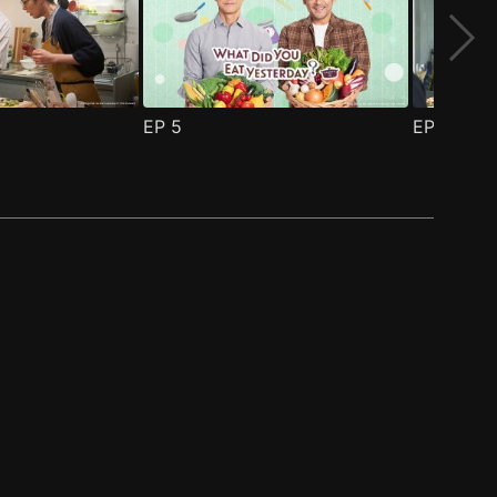
EP
5
EP
6