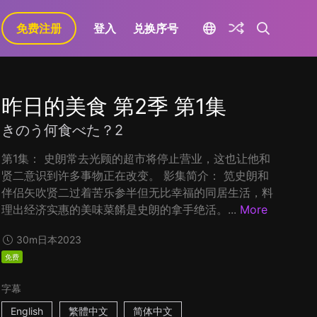
免费注册
登入
兑换序号
昨日的美食 第2季 第1集
きのう何食べた？2
第1集： 史朗常去光顾的超市将停止营业，这也让他和
贤二意识到许多事物正在改变。 影集简介： 笕史朗和
伴侣矢吹贤二过着苦乐参半但无比幸福的同居生活，料
理出经济实惠的美味菜餚是史朗的拿手绝活。...
More
30m
日本
2023
免费
字幕
English
繁體中文
简体中文