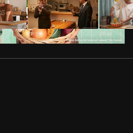
EP
3
EP
4