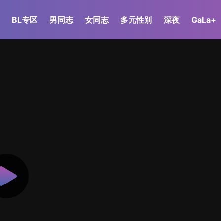
BL专区
男同志
女同志
多元性别
深夜
GaLa+