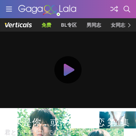
免费
BL专区
男同志
女同志
如果是你，或许可以相恋 第1集
君となら恋をしてみても