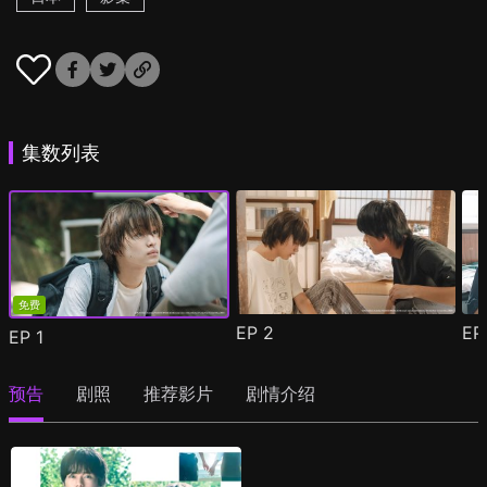
集数列表
免费
EP
2
E
EP
1
预告
剧照
推荐影片
剧情介绍