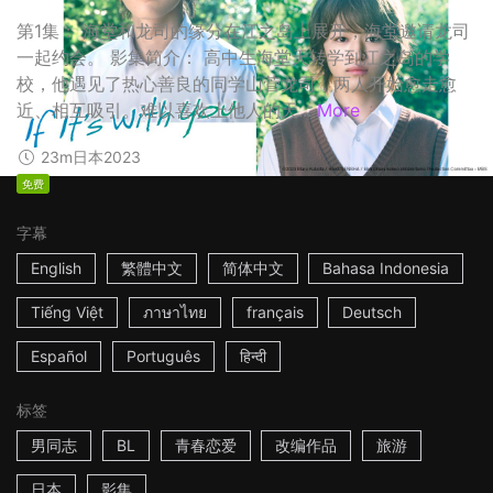
第1集： 海堂和龙司的缘分在江之岛上展开，海堂邀请龙司
一起约会。 影集简介： 高中生海堂天转学到江之岛的学
校，他遇见了热心善良的同学山菅龙司，两人开始愈走愈
近、相互吸引。难以喜欢上他人的天...
More
23m
日本
2023
免费
字幕
English
繁體中文
简体中文
Bahasa Indonesia
Tiếng Việt
ภาษาไทย
français
Deutsch
Español
Português
हिन्दी
标签
男同志
BL
青春恋爱
改编作品
旅游
日本
影集