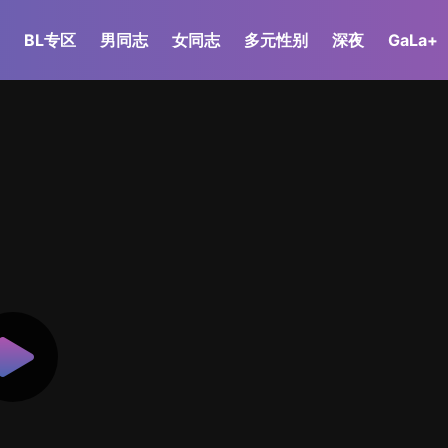
BL专区
男同志
女同志
多元性别
深夜
GaLa+