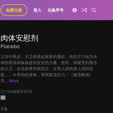
免费注册
登入
兑换序号
肉体安慰剂
Placebo
父亲中风后，大卫承接起家庭的重担，他也尽力地为失
神的母亲和妹妹提供安定的力量。然而，情绪受到重击
的大卫，会选择离开医院后，在男人的肉身上找到安
慰…… ☆用你的身体，替我宣洩压力！《激浪舞池》
导...
More
13m
西班牙
2019
限
字幕