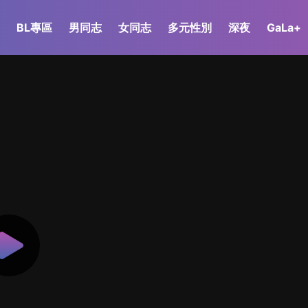
BL專區
男同志
女同志
多元性別
深夜
GaLa+