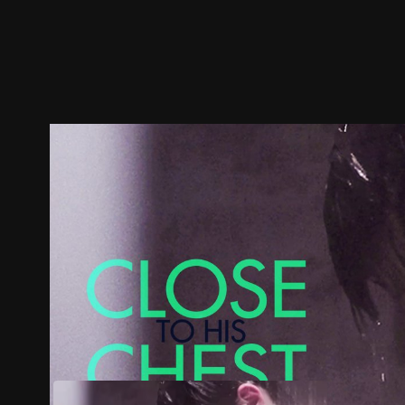
預告
劇照
推薦影片
劇情介紹