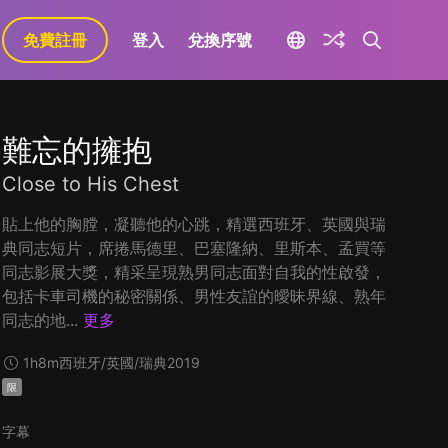
免費註冊
登入
兌換序號
難忘的擁抱
Close to His Chest
貼上他的胸膛，凝聽他的心跳，精選西班牙、英國與瑞
典同志短片，席捲馬德里、巴塞隆納、里斯本、孟買等
同志影展大獎，精采呈現熟男同志面對自我的性啟發，
包括卡車司機的秘密關係、男性友誼的曖昧界線、熟年
同志的地...
更多
1h8m
西班牙/英國/瑞典
2019
限
字幕