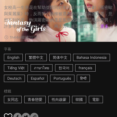
女校高一生善花在幫助並陪同好友試鏡學校舞台劇《羅密歐
與茱麗葉》時，反而無心插柳被選為飾演茱麗葉的人選，意
想不到的是，飾演羅密歐的竟是風靡校園的高三學姊荷男，
許多學妹都對她傾心不已。兩人因而越走越近，荷...
更多
1h44m
韓國
2016
字幕
English
繁體中文
简体中文
Bahasa Indonesia
Tiếng Việt
ภาษาไทย
한국어
français
Deutsch
Español
Português
हिन्दी
標籤
女同志
青春戀愛
性向啟蒙
韓國
電影