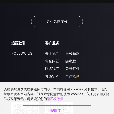
兑换序号
追踪社群
客户服务
FOLLOW US
关于我们
服务条款
常见问题
隐私权
联络我们
公开征件
升级VIP
合作洽談
为提供您更多优质的服务与内容，本网站使用 cookies 分析技术。若您
继续阅览本网站内容，即表示您同意我们使用 cookies，关于更多相关隐
下载 APP
私权政策资讯，请阅读我们的
隐私权政策
。
我知道了