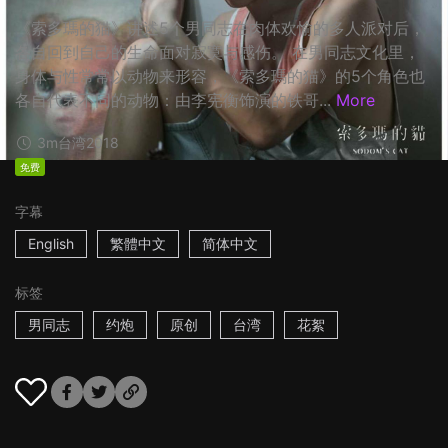
《索多瑪的猫》讲述5个男同志在肉体欢愉的多人派对后，
各自回到自己的生命面对寂寞与感伤。 在男同志文化里，
身体与性常常以动物来形容，《索多瑪的猫》的5个角色也
各自代表不同的动物：由李宪衡饰演的铁哥...
More
3m
台湾
2018
免费
字幕
English
繁體中文
简体中文
标签
男同志
约炮
原创
台湾
花絮