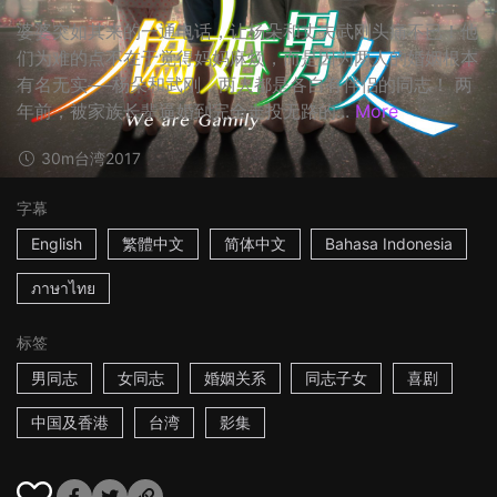
婆婆突如其来的一通电话，让杨朵和丈夫武刚头痛不已！他
们为难的点不在于觉得妈妈麻烦，而是因为两人的婚姻根本
有名无实──杨朵和武刚，两人都是各自有伴侣的同志！ 两
年前，被家族长辈逼婚到完全走投无路的...
More
30m
台湾
2017
字幕
English
繁體中文
简体中文
Bahasa Indonesia
ภาษาไทย
标签
男同志
女同志
婚姻关系
同志子女
喜剧
中国及香港
台湾
影集