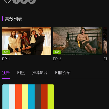
集数列表
免费
免费
EP
1
EP
2
E
预告
剧照
推荐影片
剧情介绍