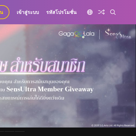
ยน
เข้าสู่ระบบ
รหัสโปรโมชั่น