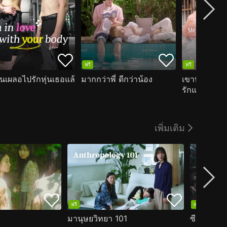
ฟรี
ฟรี
ันเผลอไปรักหุ่นเธอแล้
มากกว่าพี่ ดีกว่าน้อง
เขาที่รู้วิธีร
รักแบบไม่รู้
เพิ่มเติม
ฟรี
ฟรี
มานุษยวิทยา 101
ซีเครตส์อ