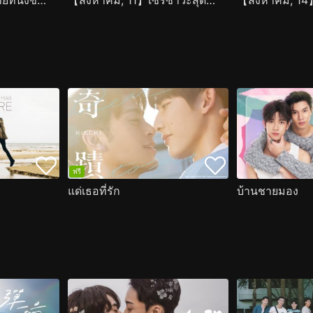
ย้ายที่นั่งทั้งที ไหงผู้ชายที่นั่งข้างหลังมาชอบผมได้ล่ะ
【สิงหาคม, 11】เซริซาวะสุดป๊อบ... ไหงชอบทำตัวแปลก ๆ แค่กับผมล่ะ!
ฟรี
แด่เธอที่รัก
บ้านชายมอง