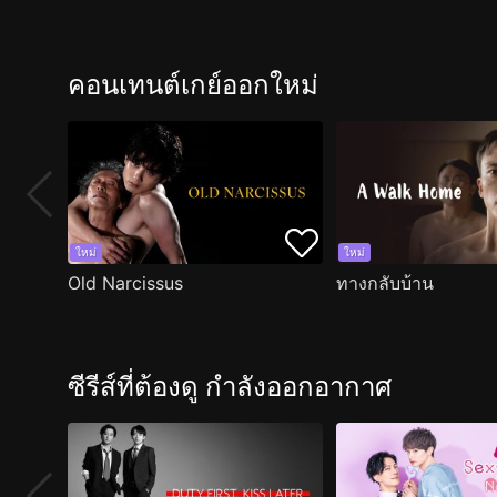
คอนเทนต์เกย์ออกใหม่
ใหม่
ใหม่
Old Narcissus
ทางกลับบ้าน
ซีรีส์ที่ต้องดู กำลังออกอากาศ