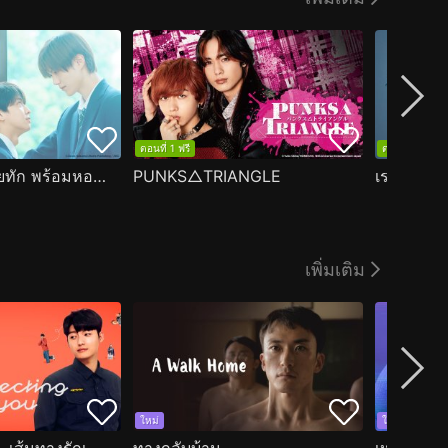
ตอนที่ 1 ฟรี
ตอนที่ 1 ฟรี
สี่จตุรเทพมาทายทัก พร้อมหอบรักมาทักทาย
PUNKS△TRIANGLE
เราพบกัน
เพิ่มเติม
ใหม่
ใหม่
18+