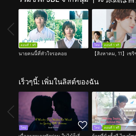
ตอนที่ 1 ฟรี
ใหม่
ตอนที่ 1 ฟรี
นายคนนี้ที่หัวใจรอคอย
เร็วๆนี้: เพิ่มในลิสต์ของฉัน
ใหม่
ใหม่
ตอนที่ 1 ฟรี