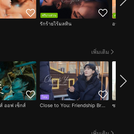
ฟรีบางส่วน
ตอนที่ 1 ฟรี
รักร้ายไร้มลทิน
อรุณรุ่ง
เพิ่มเติม
ใหม่
์ ออฟ เซ็กส์
Close to You: Friendship Bracelet
ซวยสุด ๆ แ
เพิ่มเติม