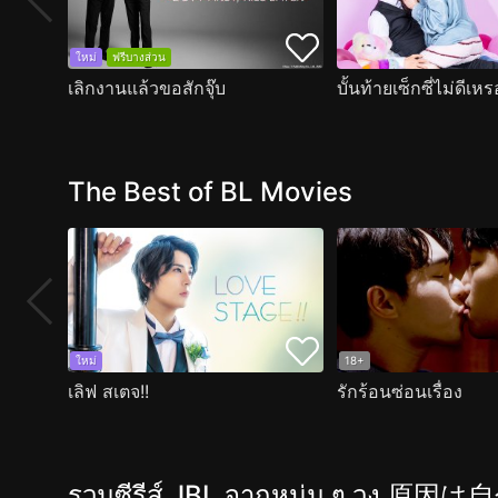
ใหม่
ฟรีบางส่วน
เลิกงานแล้วขอสักจุ๊บ
บั้นท้ายเซ็กซี่ไม่ดีเห
The Best of BL Movies
ใหม่
18+
เลิฟ สเตจ!!
รักร้อนซ่อนเรื่อง
รวมซีรีส์ JBL จากหนุ่ม ๆ วง 原