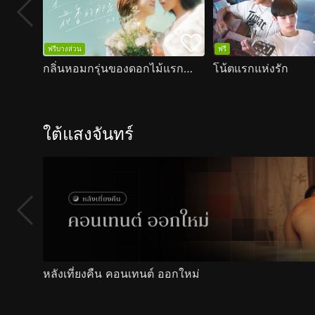
ฟรีบางส่วน
ฟรี
กลิ่นหอมกรุ่นของดอกไม้แรกพบ
โน้ตแรกแห่งรัก
ใต้แสงจันทร์
หลังเที่ยงคืน คอนเทนต์ ออกใหม่