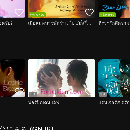
ฟรีบางส่วน
ฟรีบางส่วน
รอครับ?
เมื่อลมหนาวพัดผ่าน ใบไม้ก็เริ่มผลิบานในใจ
ตีตรารักสีคราม
18+
18+
ฟอร์บิดเดน เลิฟ
แดนเจอรัส ดรักส
因は自分にある (GNJB)