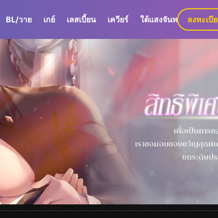
BL/วาย
เกย์
เลสเบี้ยน
เควียร์
ใต้แสงจันทร์
ลงทะเบี
GaLa+