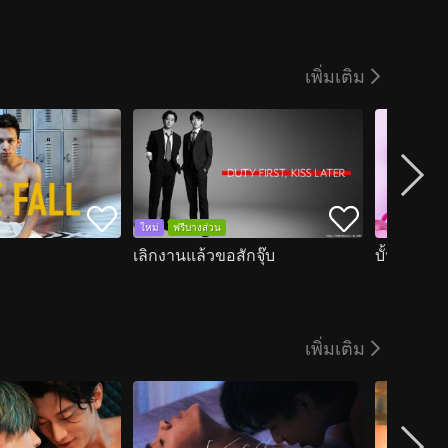
เพิ่มเติม
ใหม่
ฟรีบางส่วน
เลิกงานแล้วขอสักจุ๊บ
บั้นท้ายเซ็
เพิ่มเติม