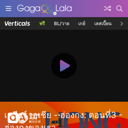
ฟรี
BL/วาย
เกย์
เลสเบี้ยน
เควี
เควียร์ เอเชีย - ฮ่องกง: ตอนที่3 -
ฮ่องกงของเรา