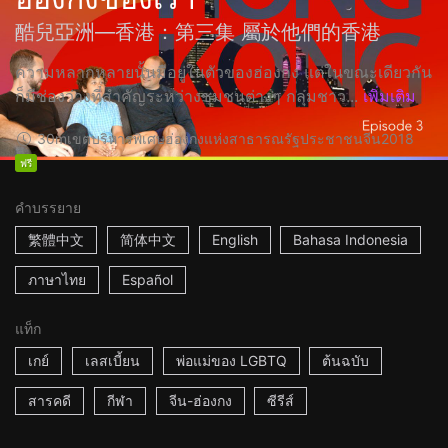
酷兒亞洲—香港：第三集 屬於他們的香港
ความหลากหลายนั้นมีอยู่ในตัวของฮ่องกง แต่ในขณะเดียวกัน
ก็มีช่องว่างที่สำคัญระหว่างชุมชนต่างๆ กลุ่มชาว...
เพิ่มเติม
30m
เขตบริหารพิเศษฮ่องกงแห่งสาธารณรัฐประชาชนจีน
2018
ฟรี
คำบรรยาย
繁體中文
简体中文
English
Bahasa Indonesia
ภาษาไทย
Español
แท็ก
เกย์
เลสเบี้ยน
พ่อแม่ของ LGBTQ
ต้นฉบับ
สารคดี
กีฬา
จีน-ฮ่องกง
ซีรีส์