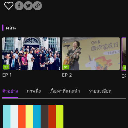
ตอน
ฟรี
ฟรี
ฟรี
EP
1
EP
2
E
ตัวอย่าง
ภาพนิ่ง
เนื้อหาที่แนะนำ
รายละเอียด