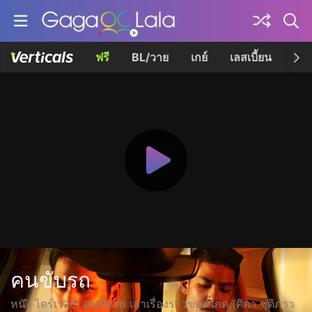
ฟรี
BL/วาย
เกย์
เลสเบี้ยน
เควี
คนขับรถ
หนัง ไดร์เวอร์: คนขับรถ เล่าเรื่องราวของ เกด (ศิตา ชุติภาว