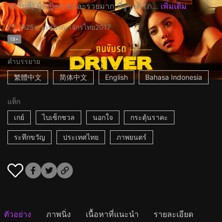
รกานต์) ผู้หญิงสวยและรวยมาก ที่จู่ๆ เต้ (ภ...
เพิ่มเติม
1h25m
ราชอาณาจักรไทย
2017
18+
คำบรรยาย
繁體中文
简体中文
English
Bahasa Indonesia
แท็ก
เกย์
ไบเซ็กชวล
นอกใจ
กระตุ้นราคะ
ระทึกขวัญ
ประเทศไทย
ภาพยนตร์
ตัวอย่าง
ภาพนิ่ง
เนื้อหาที่แนะนำ
รายละเอียด